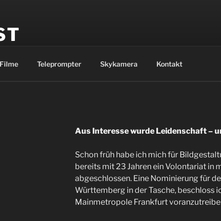
ST
uktion
Filme
Teleprompter
Skykamera
Kontakt
Aus Interesse wurde Leidenschaft – u
Schon früh habe ich mich für Bildgestalt
bereits mit 23 Jahren ein Volontariat i
abgeschlossen. Eine Nominierung für d
Württemberg in der Tasche, beschloss ic
Mainmetropole Frankfurt voranzutreibe