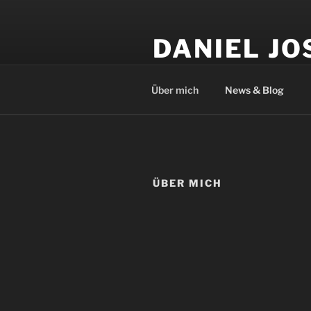
Zum
Inhalt
DANIEL JO
springen
Kameramann und Medienprod
Über mich
News & Blog
ÜBER MICH