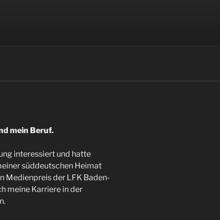
nd mein Beruf.
ung interessiert und hatte
n meiner süddeutschen Heimat
en Medienpreis der LFK Baden-
h meine Karriere in der
n.