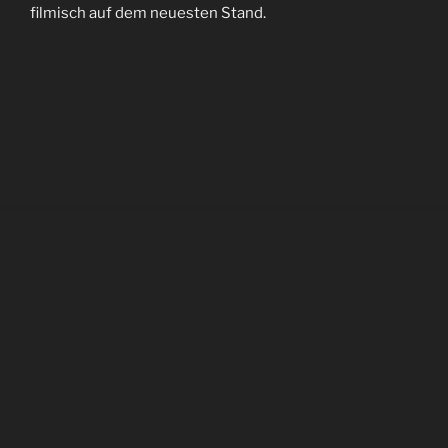
filmisch auf dem neuesten Stand.
FILME
Zur Weihnachtszeit ein neuer Spot mit Marcel