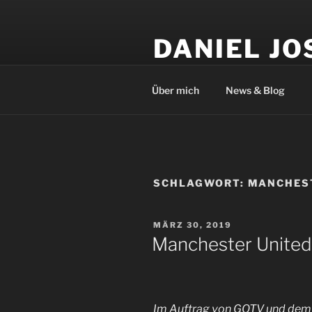
Zum
Inhalt
DANIEL JO
springen
Kameramann und Medienprod
Über mich
News & Blog
SCHLAGWORT:
MANCHES
VERÖFFENTLICHT
MÄRZ 30, 2019
AM
Manchester United
Im Auftrag von GOTV und dem 