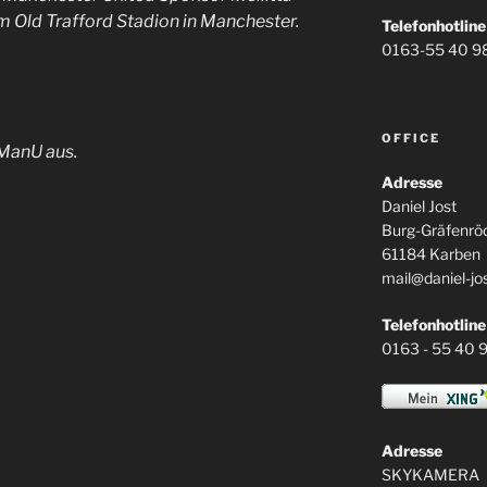
m Old Trafford Stadion in Manchester.
Telefonhotline
0163-55 40 9
OFFICE
 ManU aus.
Adresse
Daniel Jost
Burg-Gräfenröd
61184 Karben
mail@daniel-jo
Telefonhotline
0163 - 55 40 
Adresse
SKYKAMERA