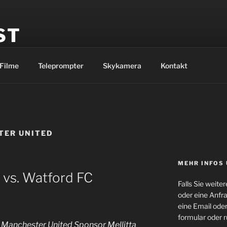
ST
uktion
Filme
Teleprompter
Skykamera
Kontakt
TER UNITED
MEHR INFOS
 vs. Watford FC
Falls Sie weit
oder eine Anfr
eine Email ode
formular oder r
Manchester United Sponsor Mellitta