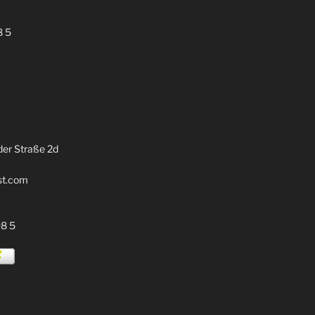
8 5
er Straße 2d
st.com
98 5