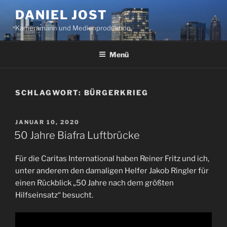
Zum
DANIEL JOST
Inhalt
Kameramann und Medienproduktion
springen
Menü
SCHLAGWORT:
BÜRGERKRIEG
VERÖFFENTLICHT
JANUAR 10, 2020
AM
50 Jahre Biafra Luftbrücke
Für die Caritas International haben Reiner Fritz und ich,
unter anderem den damaligen Helfer Jakob Ringler für
einen Rückblick „50 Jahre nach dem größten
Hilfseinsatz“ besucht.