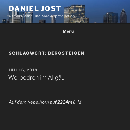
Zum
DANIEL JOST
Inhalt
Kameramann und Medienproduktion
springen
Menü
SCHLAGWORT:
BERGSTEIGEN
VERÖFFENTLICHT
JULI 16, 2019
AM
Werbedreh im Allgäu
Auf dem Nebelhorn auf 2224m ü. M.